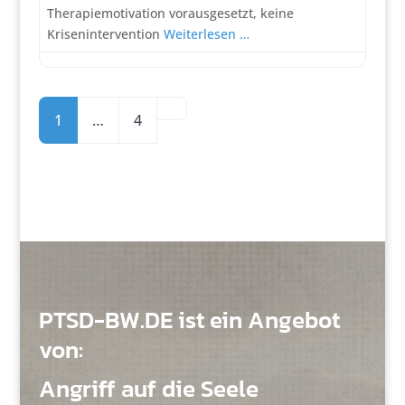
Therapiemotivation vorausgesetzt, keine
Krisenintervention
Weiterlesen …
Posts navigation
Ältere Beiträge
1
…
4
PTSD-BW.DE ist ein Angebot
von:
Angriff auf die Seele