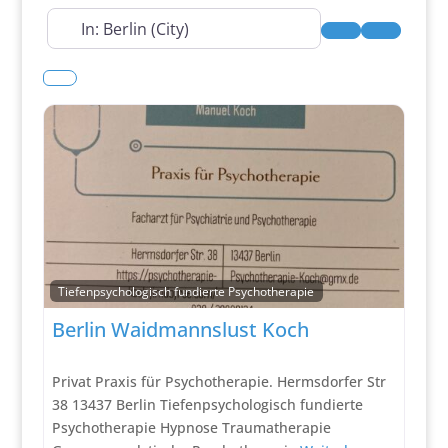
In der Nähe
Suchen
Advanced
Tiefenpsychologisch fundierte Psychotherapie
Berlin Waidmannslust Koch
Privat Praxis für Psychotherapie. Hermsdorfer Str
38 13437 Berlin Tiefenpsychologisch fundierte
Psychotherapie Hypnose Traumatherapie