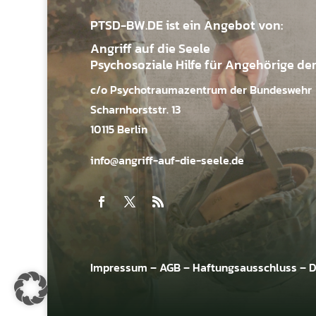
PTSD-BW.DE ist ein Angebot von:
Angriff auf die Seele
Psychosoziale Hilfe für Angehörige de
c/o Psychotraumazentrum der Bundeswehr
Scharnhorststr. 13
10115 Berlin
info@angriff-auf-die-seele.de
Impressum
–
AGB
–
Haftungsausschluss
–
D