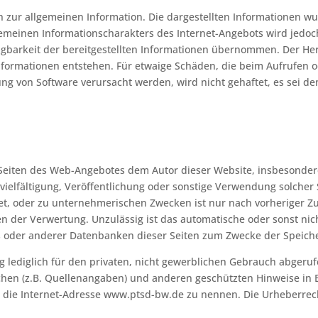
h zur allgemeinen Information. Die dargestellten Informationen wu
emeinen Informationscharakters des Internet-Angebots wird jedoch 
rfügbarkeit der bereitgestellten Informationen übernommen. Der He
formationen entstehen. Für etwaige Schäden, die beim Aufrufen 
ng von Software verursacht werden, wird nicht gehaftet, es sei d
 Seiten des Web-Angebotes dem Autor dieser Website, insbesondere 
elfältigung, Veröffentlichung oder sonstige Verwendung solcher S
t, oder zu unternehmerischen Zwecken ist nur nach vorheriger Zust
n der Verwertung. Unzulässig ist das automatische oder sonst nic
vs oder anderer Datenbanken dieser Seiten zum Zwecke der Speich
g lediglich für den privaten, nicht gewerblichen Gebrauch abgeru
hen (z.B. Quellenangaben) und anderen geschützten Hinweise in Be
t die Internet-Adresse www.ptsd-bw.de zu nennen. Die Urheberrec