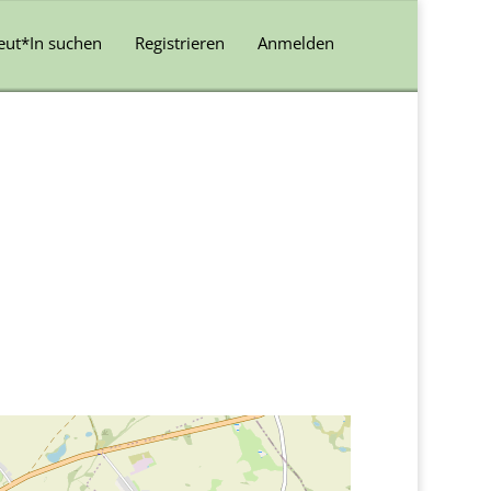
eut*In suchen
Registrieren
Anmelden