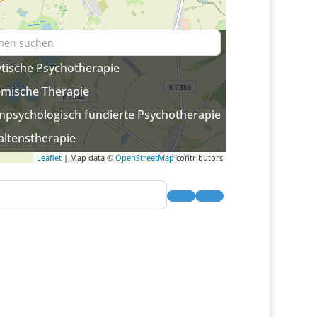
ytische Psychotherapie
emische Therapie
enpsychologisch fundierte Psychotherapie
altenstherapie
Leaflet
| Map data ©
OpenStreetMap
contributors
Suchen
Advanced Filters