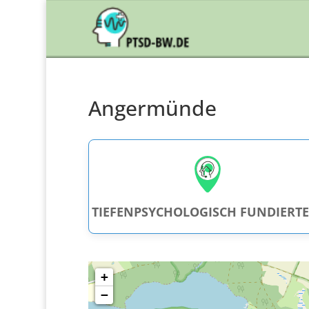
Angermünde
+
−