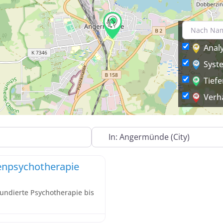
Anal
Syst
Tief
Verh
In der Nähe
henpsychotherapie
fundierte Psychotherapie bis