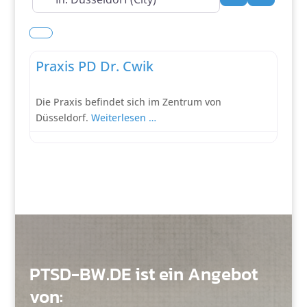
Suchen
Advanced
Verhaltenstherapie
Praxis PD Dr. Cwik
Die Praxis befindet sich im Zentrum von
Düsseldorf.
Weiterlesen …
PTSD-BW.DE ist ein Angebot
von: