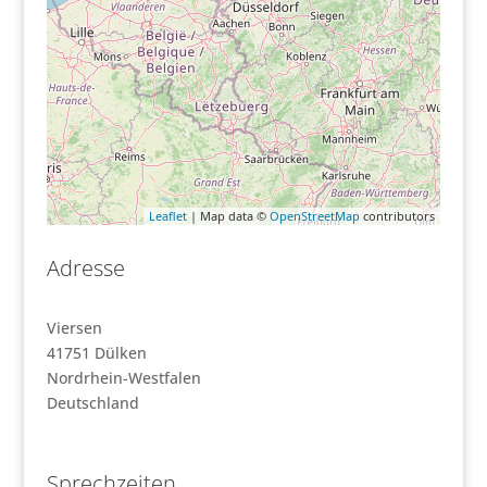
Leaflet
| Map data ©
OpenStreetMap
contributors
Adresse
Viersen
41751
Dülken
Nordrhein-Westfalen
Deutschland
Sprechzeiten