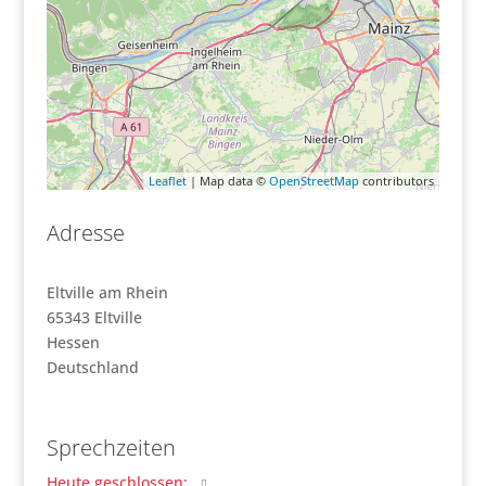
Leaflet
| Map data ©
OpenStreetMap
contributors
Adresse
Eltville am Rhein
65343
Eltville
Hessen
Deutschland
Sprechzeiten
Heute geschlossen
: