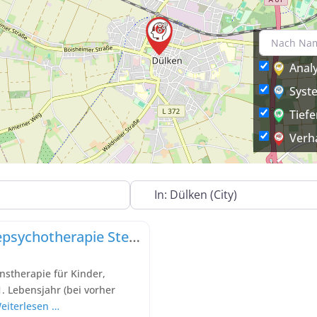
Anal
Syst
Tief
Verh
In der Nähe
Praxis für Kinder- und Jugendlichepsychotherapie Steffes-mies
nstherapie für Kinder,
 Lebensjahr (bei vorher
eiterlesen …