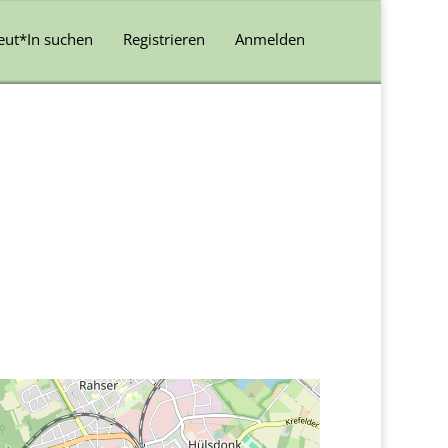
eut*In suchen
Registrieren
Anmelden