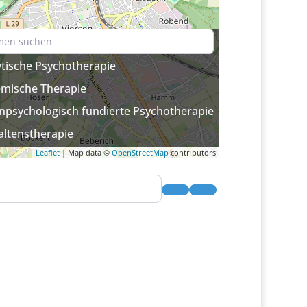
ytische Psychotherapie
emische Therapie
enpsychologisch fundierte Psychotherapie
altenstherapie
Leaflet
| Map data ©
OpenStreetMap
contributors
Suchen
Advanced Filters