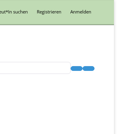
eut*In suchen
Registrieren
Anmelden
Suchen
Advanced Filters