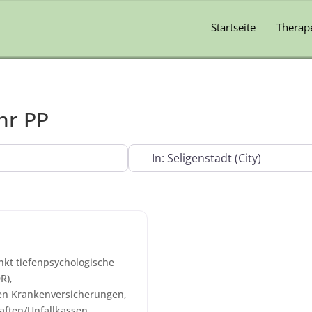
Startseite
Therap
hr PP
In der Nähe
kt tiefenpsychologische
R),
en Krankenversicherungen,
ften/Unfallkassen.