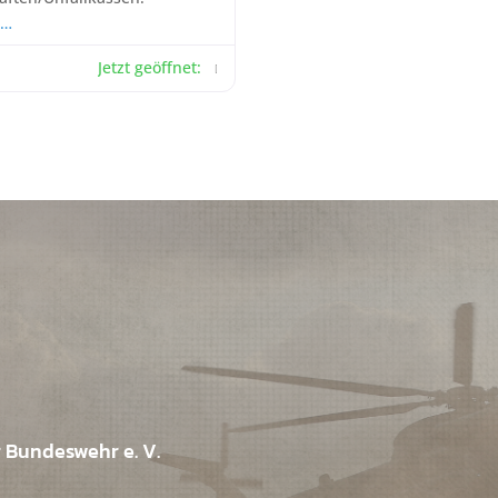
 …
Jetzt geöffnet
:
r Bundeswehr e. V.